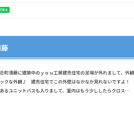
清藤
合町清藤に建築中のｙｏｕ工房建売住宅の足場が外れまして、外観
ックな外観♪ 建売住宅でこの外壁はなかなか見れないですよ！ 是
あるユニットバスも入りまして、室内はもう少ししたらクロス…