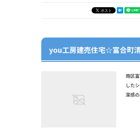
you工房建売住宅☆富合町
南区富
したシ
潔感の