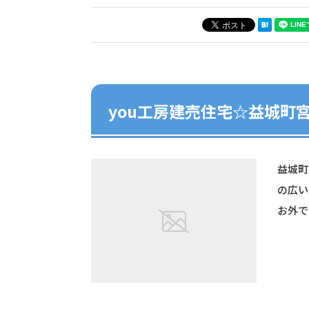
you工房建売住宅☆益城町
益城町
の広い
お外で