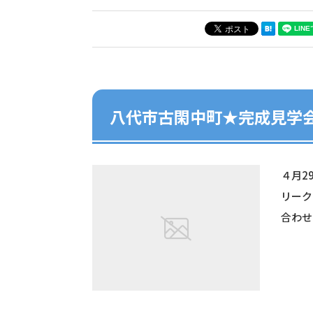
八代市古閑中町★完成見学
４月2
リーク
合わせ