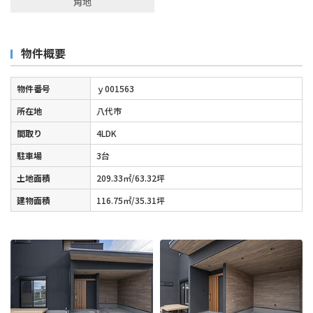
角地
物件概要
物件番号
ｙ001563
所在地
八代市
間取り
4LDK
駐車場
3台
土地面積
209.33㎡/63.32坪
建物面積
116.75㎡/35.31坪