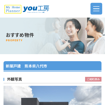
ホーム
おすすめ物件
新築・リフォームをお考えの方へ
PROPERTY
不動産売却・査定について
店舗紹介
新築戸建 熊本県八代市
プライバシーポリシー
外観写真
ご成約済み
査定お申し込み
お問い合わせ