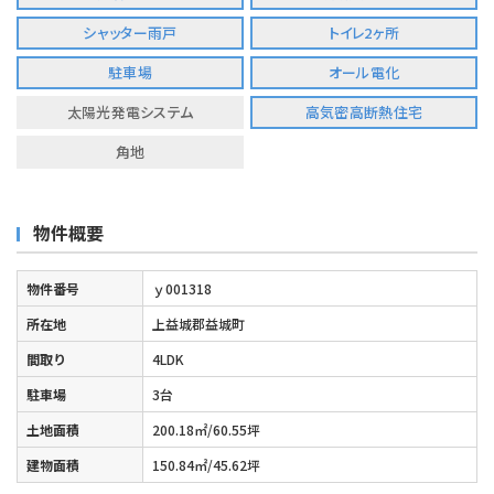
シャッター雨戸
トイレ2ヶ所
駐車場
オール電化
太陽光発電システム
高気密高断熱住宅
角地
物件概要
物件番号
ｙ001318
所在地
上益城郡益城町
間取り
4LDK
駐車場
3台
土地面積
200.18㎡/60.55坪
建物面積
150.84㎡/45.62坪