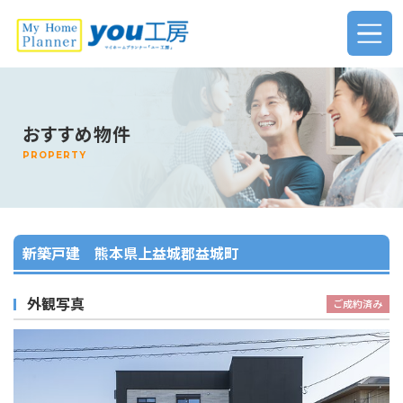
ホーム
おすすめ物件
新築・リフォームをお考えの方へ
PROPERTY
不動産売却・査定について
店舗紹介
新築戸建 熊本県上益城郡益城町
プライバシーポリシー
外観写真
ご成約済み
査定お申し込み
お問い合わせ